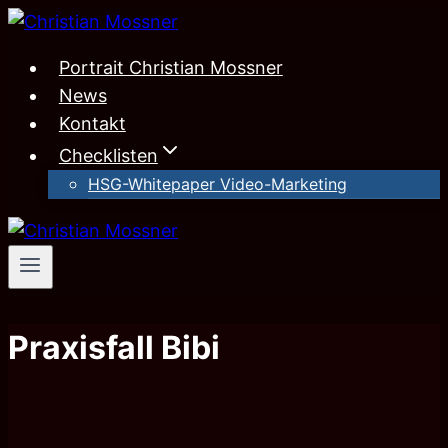
Zum
Inhalt
Portrait Christian Mossner
springen
News
Kontakt
Checklisten
HSG-Whitepaper Video-Marketing
Praxisfall Bibi